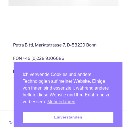
Petra Bittl, Marktstrasse 7, D-53229 Bonn
FON +49 (0)228 9106686
kontakt@petra-bittl.de
Ich verwende Cookies und andere
Technologien auf meiner Website. Einige
von ihnen sind essenziell, während andere
helfen, diese Website und Ihre Erfahrung zu
verbessern.
Mehr erfahren
Einverstanden
Datenschutz
Mit Stolz präsentiert von WordPress